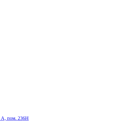
р А, пом. 236Н