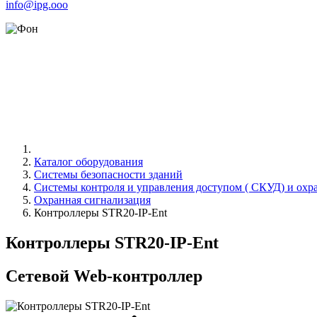
info@ipg.ooo
Каталог оборудования
Системы безопасности зданий
Системы контроля и управления доступом ( СКУД) и охр
Охранная сигнализация
Контроллеры STR20-IР-Ent
Контроллеры STR20-IР-Ent
Сетевой Web-контроллер