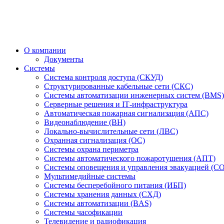
О компании
Документы
Системы
Система контроля доступа (СКУД)
Структурированные кабельные сети (СКС)
Системы автоматизации инженерных систем (BMS)
Серверные решения и IT‑инфраструктура
Автоматическая пожарная сигнализация (АПС)
Видеонаблюдение (ВН)
Локально-вычислительные сети (ЛВС)
Охранная сигнализация (ОС)
Системы охрана периметра
Системы автоматического пожаротушения (АПТ)
Системы оповещения и управления эвакуацией (С
Мультимедийные системы
Системы бесперебойного питания (ИБП)
Системы хранения данных (СХД)
Системы автоматизации (BAS)
Системы часофикации
Телевидение и радиофикация