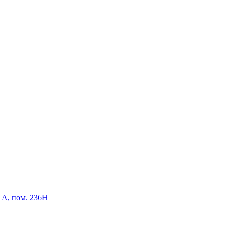
р А, пом. 236Н