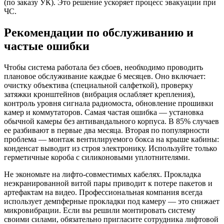
(по заказу УК). Это решение ускоряет процесс эвакуации при
ЧС.
Рекомендации по обслуживанию и
частые ошибки
Чтобы система работала без сбоев, необходимо проводить
плановое обслуживание каждые 6 месяцев. Оно включает:
очистку объектива (специальной салфеткой), проверку
затяжки кронштейнов (вибрация ослабляет крепления),
контроль уровня сигнала радиомоста, обновление прошивки
камер и коммутаторов. Самая частая ошибка — установка
обычной камеры без антивандального корпуса. В 85% случаев
ее разбивают в первые два месяца. Вторая по популярности
проблема — монтаж вентилируемого бокса на крыше кабины:
конденсат выводит из строя электронику. Используйте только
герметичные короба с силиконовыми уплотнителями.
Не экономьте на лифто-совместимых кабелях. Прокладка
неэкранированной витой пары приводит к потере пакетов и
артефактам на видео. Профессиональная компания всегда
использует демпферные прокладки под камеру — это снижает
микровибрации. Если вы решили монтировать систему
своими силами, обязательно пригласите сотрудника лифтовой