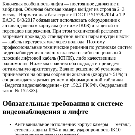
Ключевая особенность лифта — постоянное движение и
вибрация. Обычная бытовая камера выйдет из строя за 2–3
месяца. Нормативная база строга: ГОСТ Р 51558-2014 и ТР
ЕАЭС 043/2017 обязывают использовать оборудование с
антивандальным корпусом (не ниже IK08) и защитой от
перепадов напряжения. При этом технический регламент
запрещает прокладку стандартной витой пары внутри шахты
— кабель перетрется уже через полгода. Поэтому
профессиональные технические решения по установке систем
видеонаблюдения в лифтах включают либо специальный
плоский лифтовой кабель (КПЛК), либо качественные
радиомосты. Ниже мы сравним оба подхода и приведем
оптимальную архитектуру. Важно: решение об установке
принимается на общем собрании жильцов (кворум > 51%) и
сопровождается размещением информационной таблички
«Ведется видеонаблюдение» (ст. 152.2 ГК РФ, Федеральный
закон № 152-ФЗ).
Обязательные требования к системе
видеонаблюдения в лифте
Антивандальное исполнение: корпус камеры — металл,
степень защиты IP54 и выше, ударопрочность IK10