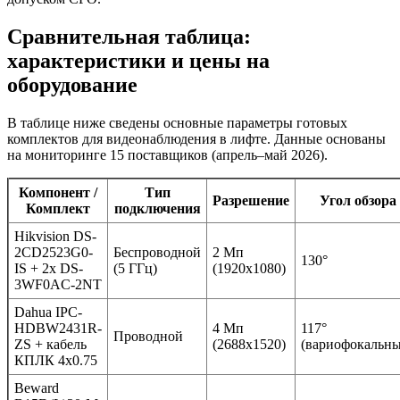
Сравнительная таблица:
характеристики и цены на
оборудование
В таблице ниже сведены основные параметры готовых
комплектов для видеонаблюдения в лифте. Данные основаны
на мониторинге 15 поставщиков (апрель–май 2026).
Компонент /
Тип
Разрешение
Угол обзора
Комплект
подключения
Hikvision DS-
2CD2523G0-
Беспроводной
2 Мп
130°
IS + 2x DS-
(5 ГГц)
(1920x1080)
3WF0AC-2NT
Dahua IPC-
HDBW2431R-
4 Мп
117°
Проводной
ZS + кабель
(2688x1520)
(вариофокальн
КПЛК 4х0.75
Beward