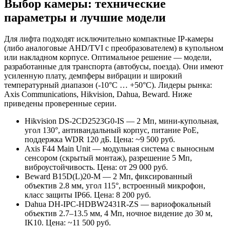
Выбор камеры: технические
параметры и лучшие модели
Для лифта подходят исключительно компактные IP-камеры
(либо аналоговые AHD/TVI с преобразователем) в купольном
или накладном корпусе. Оптимальное решение — модели,
разработанные для транспорта (автобусы, поезда). Они имеют
усиленную плату, демпферы вибрации и широкий
температурный диапазон (-10°C … +50°C). Лидеры рынка:
Axis Communications, Hikvision, Dahua, Beward. Ниже
приведены проверенные серии.
Hikvision DS-2CD2523G0-IS — 2 Мп, мини-купольная,
угол 130°, антивандальный корпус, питание PoE,
поддержка WDR 120 дБ. Цена: ~9 500 руб.
Axis F44 Main Unit — модульная система с выносным
сенсором (скрытый монтаж), разрешение 5 Мп,
виброустойчивость. Цена: от 29 000 руб.
Beward B15D(L)20-M — 2 Мп, фиксированный
объектив 2.8 мм, угол 115°, встроенный микрофон,
класс защиты IP66. Цена: 8 200 руб.
Dahua DH-IPC-HDBW2431R-ZS — вариофокальный
объектив 2.7–13.5 мм, 4 Мп, ночное видение до 30 м,
IK10. Цена: ~11 500 руб.