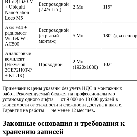
B15D(L)20-M
Беспроводной
+ Ubiquiti
2 Мп
115°
(2.4/5 ГГц)
NanoStation
Loco M5
Axis F44 +
Беспроводной
радиомост
(скрытый
5 Мп
180° (два сенсор
Wi-Tek WI-
монтаж)
AC500
Аналоговый
комплект
2 Мп
(Hikvision
Проводной
102°
(1920x1080)
2CE72H0T-P
+ КПЛК)
Примечание: цены указаны без учета НДС и монтажных
работ. Рекомендуемый бюджет на профессиональную
установку одного лифта — от 9 000 до 18 000 рублей в
зависимости от этажности и сложности доступа к шахте.
Гарантия на работы — не менее 12 месяцев.
Законные основания и требования к
хранению записей