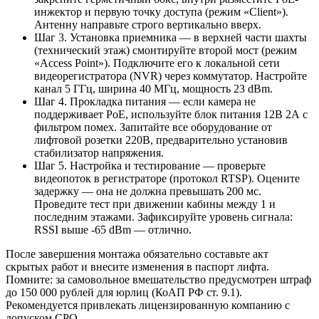
инжектор и первую точку доступа (режим «Client»).
Антенну направьте строго вертикально вверх.
Шаг 3. Установка приемника — в верхней части шахты
(технический этаж) смонтируйте второй мост (режим
«Access Point»). Подключите его к локальной сети
видеорегистратора (NVR) через коммутатор. Настройте
канал 5 ГГц, ширина 40 МГц, мощность 23 dBm.
Шаг 4. Прокладка питания — если камера не
поддерживает PoE, используйте блок питания 12В 2А с
фильтром помех. Запитайте все оборудование от
лифтовой розетки 220В, предварительно установив
стабилизатор напряжения.
Шаг 5. Настройка и тестирование — проверьте
видеопоток в регистраторе (протокол RTSP). Оцените
задержку — она не должна превышать 200 мс.
Проведите тест при движении кабины между 1 и
последним этажами. Зафиксируйте уровень сигнала:
RSSI выше -65 dBm — отлично.
После завершения монтажа обязательно составьте акт
скрытых работ и внесите изменения в паспорт лифта.
Помните: за самовольное вмешательство предусмотрен штраф
до 150 000 рублей для юрлиц (КоАП РФ ст. 9.1).
Рекомендуется привлекать лицензированную компанию с
допуском СРО.