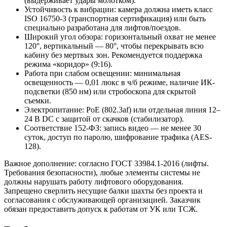
(выдерживает удары молотком).
Устойчивость к вибрации: камера должна иметь класс
ISO 16750-3 (транспортная сертификация) или быть
специально разработана для лифтов/поездов.
Широкий угол обзора: горизонтальный охват не менее
120°, вертикальный — 80°, чтобы перекрывать всю
кабину без мертвых зон. Рекомендуется поддержка
режима «коридор» (9:16).
Работа при слабом освещении: минимальная
освещенность — 0,01 люкс в ч/б режиме, наличие ИК-
подсветки (850 нм) или стробоскопа для скрытой
съемки.
Электропитание: PoE (802.3af) или отдельная линия 12–
24 В DC с защитой от скачков (стабилизатор).
Соответствие 152-ФЗ: запись видео — не менее 30
суток, доступ по паролю, шифрование трафика (AES-
128).
Важное дополнение: согласно ГОСТ 33984.1-2016 (лифты.
Требования безопасности), любые элементы системы не
должны нарушать работу лифтового оборудования.
Запрещено сверлить несущие балки шахты без проекта и
согласования с обслуживающей организацией. Заказчик
обязан предоставить допуск к работам от УК или ТСЖ.