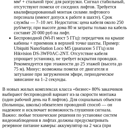
мм² + стальной трос для разгрузки. Сигнал стабильный,
отсутствуют помехи от соседних лифтов. Требуется
квалифицированный монтаж силами лифтового
персонала (имеют допуск к работе в шахте). Срок
службы — 7–10 лет. Недостаток: цена кабеля около 250
руб/метр; при высоте дома 80 м затраты только на кабель
составят 20 000 руб на лифт.
Беспроводной (Wi-Fi мост 5 ГГц): передатчик на крыше
кабины + приемник в верхней точке шахты. Пример:
Ubiquiti NanoStation Loco M5 (диапазон 5 ГГц) или
Hikvision DS-3WF0AC-2NT. Отсутствие кабеля
упрощает установку, не требует вскрытия проводки.
Рекомендуется при этажности до 25 этажей (высота до
75 м). Минус: возможны помехи от двигателя и
затухание при загруженном эфире, периодическое
зависание на 1–2 секунды.
В новых жилых комплексах класса «бизнес» 80% заказчиков
выбирают беспроводной вариант из-за скорости монтажа
(один рабочий день на 8 лифтов). Для социальных объектов
(больницы, школы) обязателен проводной способ — он
надежнее и исключает возможность глушения сигнала.
Важно: любые технические решения по установке систем
видеонаблюдения в лифтах должны предусматривать
резервное питание камеры: аккумулятор на 2 часа (при