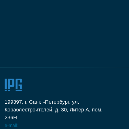
равить
лашаюсь с
политикой конфиденциальности
199397, г. Санкт-Петербург, ул.
Кораблестроителей, д. 30, Литер А, пом.
236Н
e-mail: