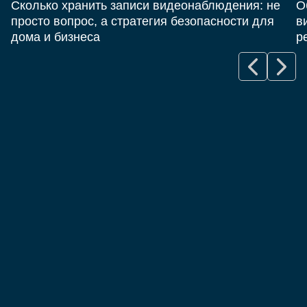
Сколько хранить записи видеонаблюдения: не
О
просто вопрос, а стратегия безопасности для
в
дома и бизнеса
р
е заявку
ответить на ваши запросы и предоставить
ую информацию. Наша команда
алов всегда на связи, чтобы помочь вам с
одукции, обсудить условия сотрудничества
ть на любые другие вопросы.