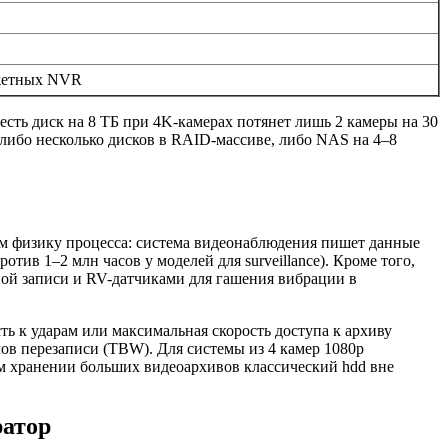
жетных NVR
есть диск на 8 ТБ при 4K-камерах потянет лишь 2 камеры на 30
 либо несколько дисков в RAID-массиве, либо NAS на 4–8
 физику процесса: система видеонаблюдения пишет данные
тив 1–2 млн часов у моделей для surveillance). Кроме того,
ной записи и RV-датчиками для гашения вибрации в
ь к ударам или максимальная скорость доступа к архиву
ов перезаписи (TBW). Для системы из 4 камер 1080p
ом хранении больших видеоархивов классический hdd вне
ратор