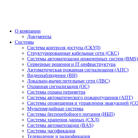
О компании
Документы
Системы
Система контроля доступа (СКУД)
Структурированные кабельные сети (СКС)
Системы автоматизации инженерных систем (BMS)
Серверные решения и IT‑инфраструктура
Автоматическая пожарная сигнализация (АПС)
Видеонаблюдение (ВН)
Локально-вычислительные сети (ЛВС)
Охранная сигнализация (ОС)
Системы охрана периметра
Системы автоматического пожаротушения (АПТ)
Системы оповещения и управления эвакуацией (С
Мультимедийные системы
Системы бесперебойного питания (ИБП)
Системы хранения данных (СХД)
Системы автоматизации (BAS)
Системы часофикации
Телевидение и радиофикация