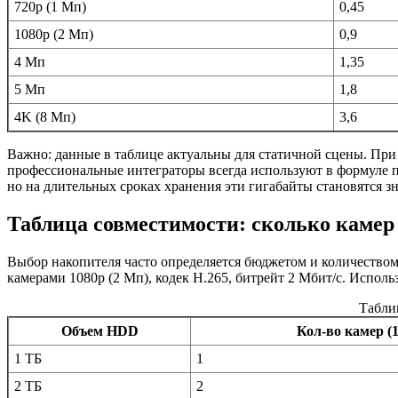
720p (1 Мп)
0,45
1080p (2 Мп)
0,9
4 Мп
1,35
5 Мп
1,8
4K (8 Мп)
3,6
Важно: данные в таблице актуальны для статичной сцены. При 
профессиональные интеграторы всегда используют в формуле п
но на длительных сроках хранения эти гигабайты становятся 
Таблица совместимости: сколько каме
Выбор накопителя часто определяется бюджетом и количеством
камерами 1080p (2 Мп), кодек H.265, битрейт 2 Мбит/с. Исполь
Табли
Объем HDD
Кол-во камер (1
1 ТБ
1
2 ТБ
2