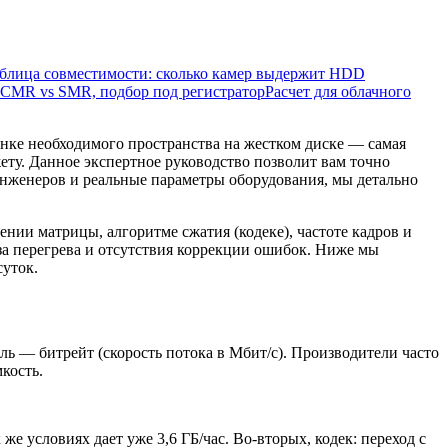
блица совместимости: сколько камер выдержит HDD
CMR vs SMR, подбор под регистратор
Расчет для облачного
нке необходимого пространства на жестком диске — самая
ету. Данное экспертное руководство позволит вам точно
инженеров и реальные параметры оборудования, мы детально
ении матрицы, алгоритме сжатия (кодеке), частоте кадров и
за перегрева и отсутствия коррекции ошибок. Ниже мы
суток.
ль — битрейт (скорость потока в Мбит/с). Производители часто
кость.
же условиях дает уже 3,6 ГБ/час. Во-вторых, кодек: переход с