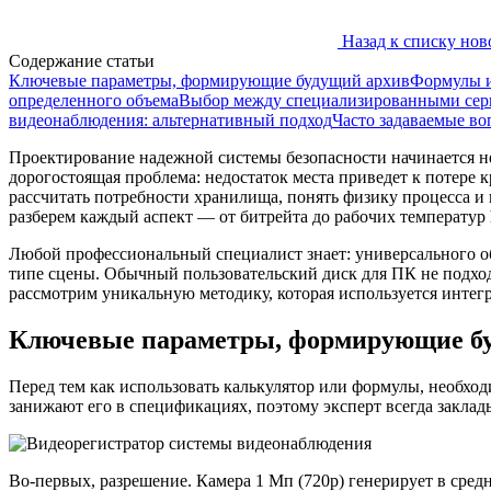
Назад к списку нов
Содержание статьи
Ключевые параметры, формирующие будущий архив
Формулы и
определенного объема
Выбор между специализированными се
видеонаблюдения: альтернативный подход
Часто задаваемые в
Проектирование надежной системы безопасности начинается не
дорогостоящая проблема: недостаток места приведет к потере 
рассчитать потребности хранилища, понять физику процесса и
разберем каждый аспект — от битрейта до рабочих температур 
Любой профессиональный специалист знает: универсального объ
типе сцены. Обычный пользовательский диск для ПК не подход
рассмотрим уникальную методику, которая используется интегр
Ключевые параметры, формирующие б
Перед тем как использовать калькулятор или формулы, необход
занижают его в спецификациях, поэтому эксперт всегда заклады
Во-первых, разрешение. Камера 1 Мп (720p) генерирует в средне