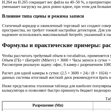
H.264 на H.265 сокращает вес файла на 40–50 %, а проприетарны
уменьшает нагрузку на диск ровно вдвое, при этом для большин
Влияние типа сцены и режима записи
Статичный коридор и оживленный торговый зал создают совер
пространства, но требует тонкой настройки детекторов. Для у
надежнее использовать максимальный битрейт, указанный в пас
Формулы и практические примеры: ра
Чтобы рассчитать требуемый объем в гигабайтах, применяется 
Объем (ГБ) = (Битрейт (Мбит/с) × 3600 × Часы записи в сутки ×
Рассмотрим реальную задачу: офис, 6 камер с разрешением 1080p
Расчет для одной камеры в сутки: (2,5 × 3600 × 24) / (8 × 1024) 
данных системы итоговый жесткий диск рекомендуется брать на
Ниже представлена эталонная таблица для наиболее популярны
калькулятора и позволяют быстро прикинуть бюджет видеоархи
Таб
Разрешение (Мп)