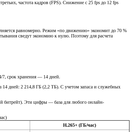
ретьих, частота кадров (FPS). Снижение с 25 fps до 12 fps
олняется равномерно. Режим «по движению» экономит до 70 %
атывания сведут экономию к нулю. Поэтому для расчета
4/7, срок хранения — 14 дней.
За 14 дней: 2 214,8 ГБ (2,2 ТБ). С учетом запаса и служебных
й битрейт). Эти цифры — база для любого онлайн-
час)
H.265+ (ГБ/час)