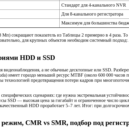
Стандарт для 4-канального NVR
Для 8-канального регистратора
Максимум для большинства бюд
Мп) сокращают показатель из Таблицы 2 примерно в 4 раза. То 
едовательно, для крупных объектов необходим системный подход:
риями HDD и SSD
видеонаблюдения, а не обычные десктопные или SSD. Разберем
da) имеет гораздо меньший ресурс MTBF (около 600 000 часов про
ены технологией предотвращения потери кадров при многопоточ
 специфических сценариях: где нужна экстремальная устойчивост
усы SSD — высокая цена за гигабайт и ограниченное число цикл
к качественный HDD проработает 5–7 лет. Итог: при долгосрочн
режим, CMR vs SMR, подбор под регист