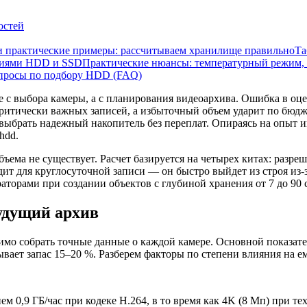
остей
 практические примеры: рассчитываем хранилище правильно
Та
риями HDD и SSD
Практические нюансы: температурный режим, 
опросы по подбору HDD (FAQ)
 с выбора камеры, а с планирования видеоархива. Ошибка в оце
критически важных записей, а избыточный объем ударит по бюдж
 выбрать надежный накопитель без переплат. Опираясь на опыт 
hdd.
ема не существует. Расчет базируется на четырех китах: разреш
ит для круглосуточной записи — он быстро выйдет из строя из-
аторами при создании объектов с глубиной хранения от 7 до 90 
удущий архив
имо собрать точные данные о каждой камере. Основной показате
вает запас 15–20 %. Разберем факторы по степени влияния на ем
м 0,9 ГБ/час при кодеке H.264, в то время как 4K (8 Мп) при тех 