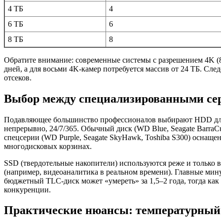
4 ТБ
4
6 ТБ
6
8 ТБ
8
Обратите внимание: современные системы с разрешением 4K (8 
дней, а для восьми 4K-камер потребуется массив от 24 ТБ. Сл
отсеков.
Выбор между специализированными се
Подавляющее большинство профессионалов выбирают HDD для 
непрерывно, 24/7/365. Обычный диск (WD Blue, Seagate BarraCu
спецсерии (WD Purple, Seagate SkyHawk, Toshiba S300) оснащ
многодисковых корзинах.
SSD (твердотельные накопители) используются реже и только в
(например, видеоаналитика в реальном времени). Главные мин
бюджетный TLC-диск может «умереть» за 1,5–2 года, тогда ка
конкуренции.
Практические нюансы: температурный 