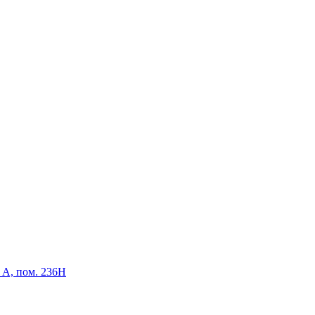
р А, пом. 236Н