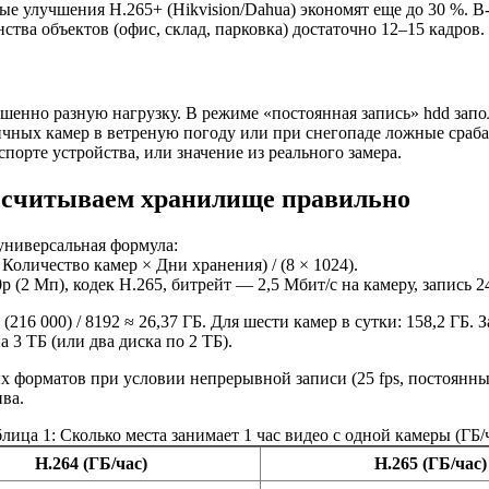
е улучшения H.265+ (Hikvision/Dahua) экономят еще до 30 %. В-т
ства объектов (офис, склад, парковка) достаточно 12–15 кадров.
шенно разную нагрузку. В режиме «постоянная запись» hdd зап
личных камер в ветреную погоду или при снегопаде ложные сраб
порте устройства, или значение из реального замера.
ссчитываем хранилище правильно
универсальная формула:
 Количество камер × Дни хранения) / (8 × 1024).
 (2 Мп), кодек H.265, битрейт — 2,5 Мбит/с на камеру, запись 2
= (216 000) / 8192 ≈ 26,37 ГБ. Для шести камер в сутки: 158,2 ГБ. 
 3 ТБ (или два диска по 2 ТБ).
х форматов при условии непрерывной записи (25 fps, постоянны
ва.
лица 1: Сколько места занимает 1 час видео с одной камеры (ГБ/
H.264 (ГБ/час)
H.265 (ГБ/час)